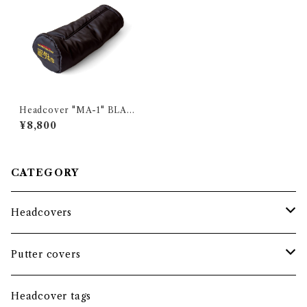
Headcover "MA-1" BLAC
K LABEL EMBROIDERY /
¥8,800
Fairway wood
CATEGORY
Headcovers
Headcover bundle
Putter covers
Driver
Blade
Headcover tags