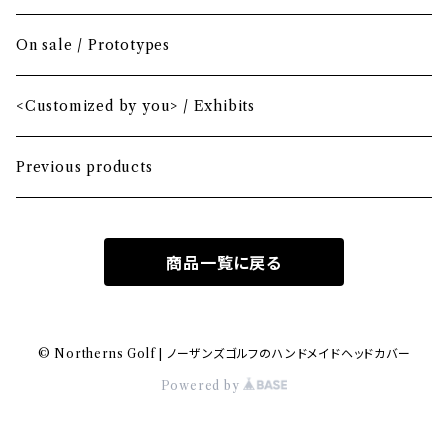
Mini Driver (Option)
Small mallet
On sale / Prototypes
Fairway wood
Mid mallet
<Customized by you> / Exhibits
Hybrid
Large mallet
Previous products
Iron
2-ball
商品一覧に戻る
MA-1 heavy nylon
Hawaiian
© Northerns Golf | ノーザンズゴルフのハンドメイドヘッドカバー
Powered by
Bio-vegan leather