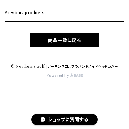
Hybrid
Large mallet
Previous products
Iron
2-ball
商品一覧に戻る
MA-1 heavy nylon
Hawaiian
© Northerns Golf | ノーザンズゴルフのハンドメイドヘッドカバー
Powered by
Bio-vegan leather
Wool fabric
Knitting
ショップに質問する