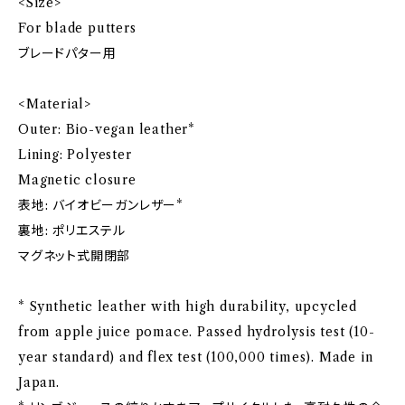
<Size>
For blade putters
ブレードパター用
<Material>
Outer: Bio-vegan leather*
Lining: Polyester
Magnetic closure
表地: バイオビーガンレザー*
裏地: ポリエステル
マグネット式開閉部
* Synthetic leather with high durability, upcycled
from apple juice pomace. Passed hydrolysis test (10-
year standard) and flex test (100,000 times). Made in
Japan.