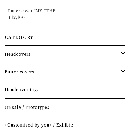
Putter cover "MY OTHER
PUTTER IS..." RED / Blade
¥12,100
CATEGORY
Headcovers
Headcover bundle
Putter covers
Driver
Blade
Headcover tags
Mini Driver (Option)
Small mallet
On sale / Prototypes
Fairway wood
Mid mallet
<Customized by you> / Exhibits