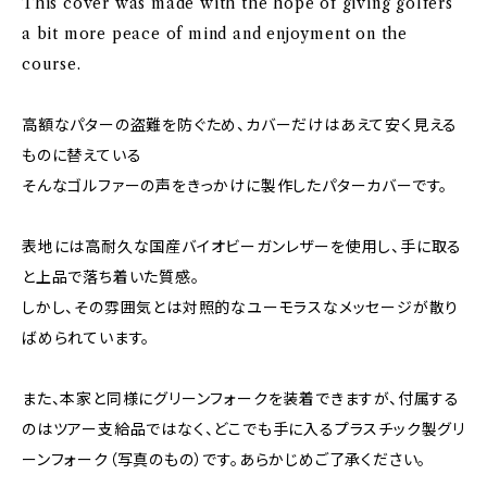
This cover was made with the hope of giving golfers
a bit more peace of mind and enjoyment on the
course.
高額なパターの盗難を防ぐため、カバーだけはあえて安く見える
ものに替えている――
そんなゴルファーの声をきっかけに製作したパターカバーです。
表地には高耐久な国産バイオビーガンレザーを使用し、手に取る
と上品で落ち着いた質感。
しかし、その雰囲気とは対照的なユーモラスなメッセージが散り
ばめられています。
また、本家と同様にグリーンフォークを装着できますが、付属する
のはツアー支給品ではなく、どこでも手に入るプラスチック製グリ
ーンフォーク（写真のもの）です。あらかじめご了承ください。