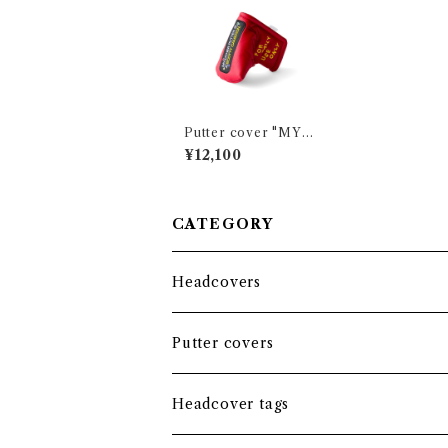
Putter cover "MY O
THER PUTTER I
¥12,100
S..." RED / Small mall
et and Mid mallet
CATEGORY
Headcovers
Headcover bundle
Putter covers
Driver
Blade
Headcover tags