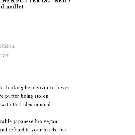
THER PUTTER IS..." RED /
id mallet
を確認する
です。
le-looking headcover to lower
ve putter being stolen.
with that idea in mind.
urable Japanese bio vegan
 and refined in your hands, but