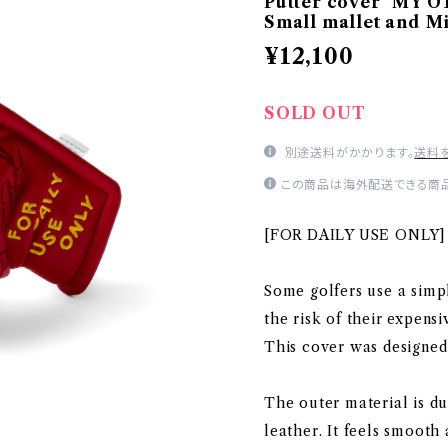
Putter cover "MY O
Small mallet and M
¥12,100
SOLD OUT
別途送料がかかります。
送料
この商品は海外配送できる商品
[FOR DAILY USE ONLY]
Some golfers use a simp
the risk of their expensi
This cover was designed 
The outer material is d
leather. It feels smooth