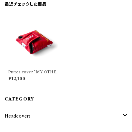
最近チェックした商品
Putter cover "MY OTHER
PUTTER IS..." RED / Large
¥12,100
mallet
CATEGORY
Headcovers