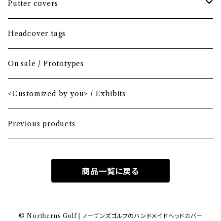
Headcover bundle
Putter covers
Driver
Blade
Headcover tags
Mini Driver (Option)
Small mallet
On sale / Prototypes
Fairway wood
Mid mallet
<Customized by you> / Exhibits
Hybrid
Large mallet
Previous products
Iron
2-ball
商品一覧に戻る
MA-1 heavy nylon
Hawaiian
© Northerns Golf | ノーザンズゴルフのハンドメイドヘッドカバー