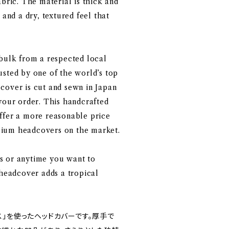
abric. The material is thick and
 and a dry, textured feel that
 bulk from a respected local
usted by one of the world’s top
cover is cut and sewn in Japan
your order. This handcrafted
ffer a more reasonable price
ium headcovers on the market.
s or anytime you want to
 headcover adds a tropical
ス」を使ったヘッドカバーです。厚手で