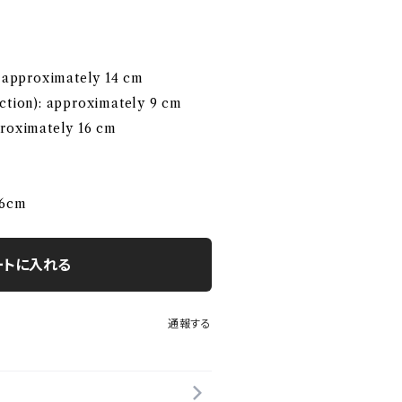
: approximately 14 cm
ection): approximately 9 cm
proximately 16 cm
6cm
ートに入れる
通報する