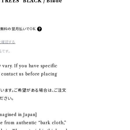
 TREES" BLACK / Blade
料無料の
翌月払いでOK
を確認する
です。
vary. If you have specific
o contact us before placing
ざいます。ご希望がある場合は、ご注文
ださい。
magined in Japan]
e from authentic “bark cloth,”