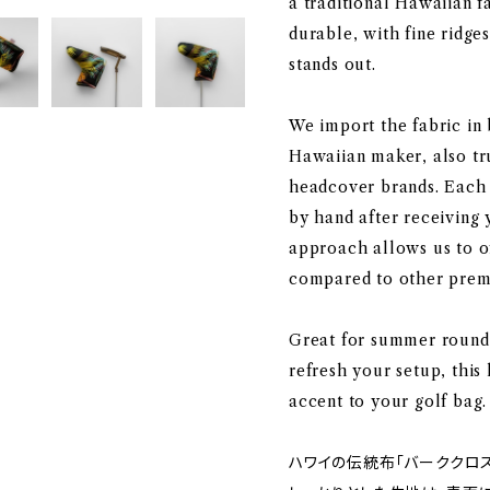
a traditional Hawaiian f
durable, with fine ridges
stands out.
We import the fabric in
Hawaiian maker, also tr
headcover brands. Each 
by hand after receiving 
approach allows us to o
compared to other prem
Great for summer round
refresh your setup, this
accent to your golf bag.
ハワイの伝統布「バーククロ