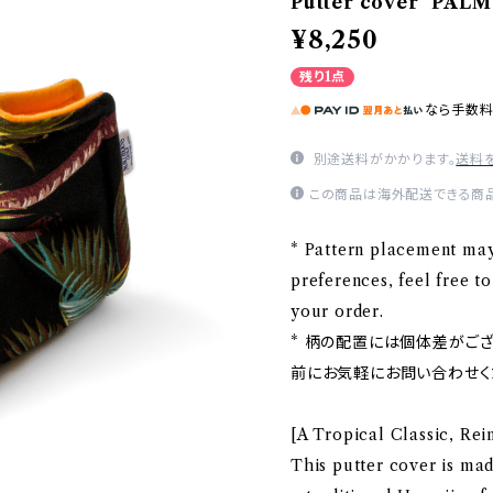
Putter cover "PALM
¥8,250
残り1点
なら
手数
別途送料がかかります。
送料
この商品は海外配送できる商品
* Pattern placement may 
preferences, feel free t
your order.
* 柄の配置には個体差がご
前にお気軽にお問い合わせく
[A Tropical Classic, Rei
This putter cover is mad