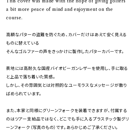
This cover was made with the hope of giving golfers
a bit more peace of mind and enjoyment on the
course.
高額なパターの盗難を防ぐため、カバーだけはあえて安く見える
ものに替えている――
そんなゴルファーの声をきっかけに製作したパターカバーです。
表地には高耐久な国産バイオビーガンレザーを使用し、手に取る
と上品で落ち着いた質感。
しかし、その雰囲気とは対照的なユーモラスなメッセージが散り
ばめられています。
また、本家と同様にグリーンフォークを装着できますが、付属する
のはツアー支給品ではなく、どこでも手に入るプラスチック製グリ
ーンフォーク（写真のもの）です。あらかじめご了承ください。