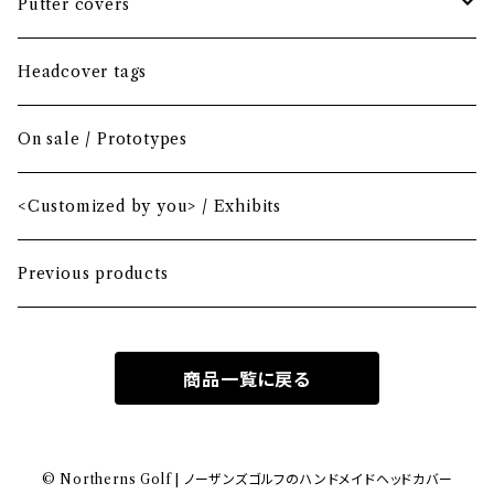
Headcover bundle
Putter covers
Driver
Blade
Headcover tags
Mini Driver (Option)
Small mallet
On sale / Prototypes
Fairway wood
Mid mallet
<Customized by you> / Exhibits
Hybrid
Large mallet
Previous products
Iron
2-ball
商品一覧に戻る
MA-1 heavy nylon
Hawaiian
© Northerns Golf | ノーザンズゴルフのハンドメイドヘッドカバー