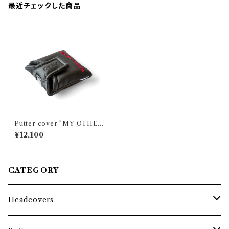
最近チェックした商品
Putter cover "MY OTHER
PUTTER IS..." BLACK / La
¥12,100
rge mallet
CATEGORY
Headcovers