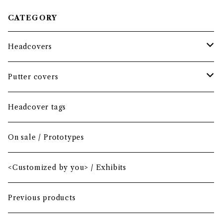
CATEGORY
Headcovers
Headcover bundle
Putter covers
Driver
Blade
Headcover tags
Mini Driver (Option)
Small mallet
On sale / Prototypes
Fairway wood
Mid mallet
<Customized by you> / Exhibits
Hybrid
Large mallet
Previous products