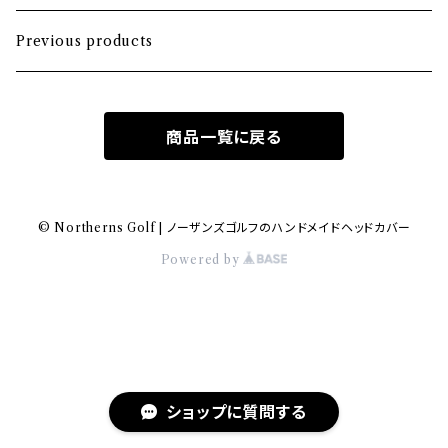
Hybrid
Large mallet
Previous products
Iron
2-ball
商品一覧に戻る
MA-1 heavy nylon
Hawaiian
© Northerns Golf | ノーザンズゴルフのハンドメイドヘッドカバー
Powered by
Bio-vegan leather
Wool fabric
Knitting
ショップに質問する