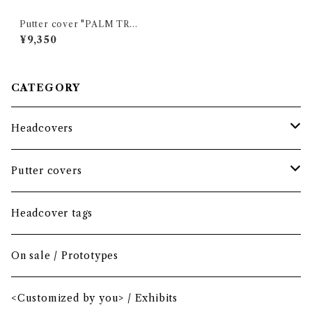
Putter cover "PALM TREE
S" BLACK / Large mallet
¥9,350
CATEGORY
Headcovers
Headcover bundle
Putter covers
Driver
Blade
Headcover tags
Mini Driver (Option)
Small mallet
On sale / Prototypes
Fairway wood
Mid mallet
<Customized by you> / Exhibits