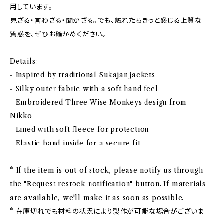
用しています。
見ざる・言わざる・聞かざる。でも、触れたらきっと感じる上質な
質感を、ぜひお確かめください。
Details:
- Inspired by traditional Sukajan jackets
- Silky outer fabric with a soft hand feel
- Embroidered Three Wise Monkeys design from
Nikko
- Lined with soft fleece for protection
- Elastic band inside for a secure fit
* If the item is out of stock, please notify us through
the "Request restock notification" button. If materials
are available, we'll make it as soon as possible.
* 在庫切れでも材料の状況により製作が可能な場合がございま