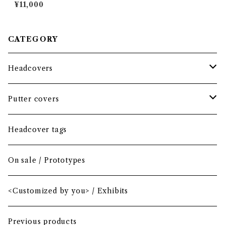
O / Fairway wood
¥11,000
CATEGORY
Headcovers
Headcover bundle
Putter covers
Driver
Blade
Headcover tags
Mini Driver (Option)
Small mallet
On sale / Prototypes
Fairway wood
Mid mallet
<Customized by you> / Exhibits
Hybrid
Large mallet
Previous products