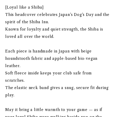
[Loyal like a Shiba]
This headcover celebrates Japan’s Dog’s Day and the
spirit of the Shiba Inu.
Known for loyalty and quiet strength, the Shiba is
loved all over the world.
Each piece is handmade in Japan with beige
houndstooth fabric and apple-based bio-vegan
leather.
Soft fleece inside keeps your club safe from
scratches.
The elastic neck band gives a snug, secure fit during
play.
May it bring a little warmth to your game — as if
your loyal Shiba were walking beside you on the