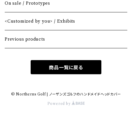
Mini Driver (Option)
Small mallet
On sale / Prototypes
Fairway wood
Mid mallet
<Customized by you> / Exhibits
Hybrid
Large mallet
Previous products
Iron
2-ball
商品一覧に戻る
MA-1 heavy nylon
Hawaiian
© Northerns Golf | ノーザンズゴルフのハンドメイドヘッドカバー
Powered by
Bio-vegan leather
Wool fabric