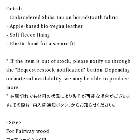
Details
- Embroidered Shiba Inu on houndstooth fabric
- Apple-based bio-vegan leather
- Soft fleece lining
- Elastic band for a secure fit
* If the item is out of stock, please notify us through
the "Request restock notification" button. Depending
on material availability, we may be able to produce
more.
* 在庫切れでも材料の状況により製作が可能な場合がございま
す。その際は「再入荷通知ボタン」からお知らせください。
<Size>
For Fairway wood
フェアウェイウッド用