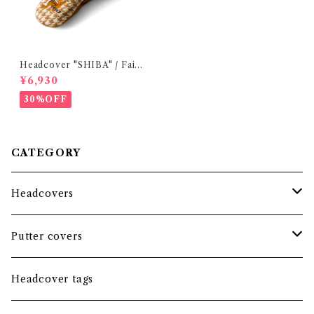
Headcover "SHIBA" / Fair
way wood
¥6,930
30%OFF
CATEGORY
Headcovers
Headcover bundle
Putter covers
Driver
Blade
Headcover tags