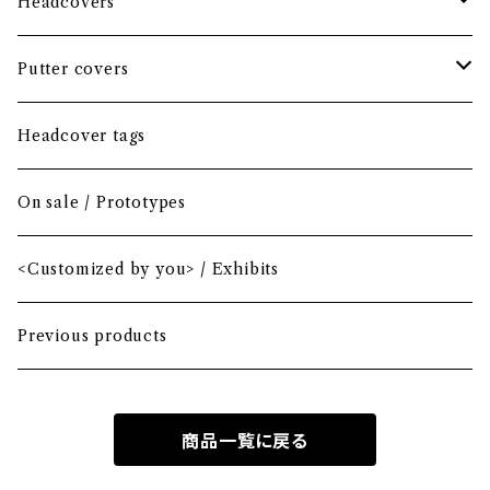
Headcovers
Headcover bundle
Putter covers
Driver
Blade
Headcover tags
Mini Driver (Option)
Small mallet
On sale / Prototypes
Fairway wood
Mid mallet
<Customized by you> / Exhibits
Hybrid
Large mallet
Previous products
Iron
2-ball
商品一覧に戻る
MA-1 heavy nylon