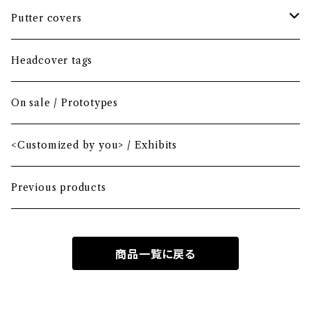
Headcover bundle
Putter covers
Driver
Blade
Headcover tags
Mini Driver (Option)
Small mallet
On sale / Prototypes
Fairway wood
Mid mallet
<Customized by you> / Exhibits
Hybrid
Large mallet
Previous products
Iron
2-ball
商品一覧に戻る
MA-1 heavy nylon