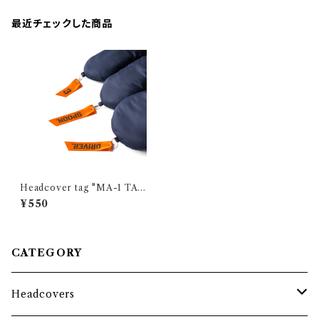
最近チェックした商品
Headcover tag "MA-1 TA
G" ORANGE
¥550
CATEGORY
Headcovers