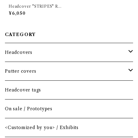
Headcover "STRIPES" RAI
NBOW DROPS / Hybrid
¥6,050
CATEGORY
Headcovers
Headcover bundle
Putter covers
Driver
Blade
Headcover tags
Mini Driver (Option)
Small mallet
On sale / Prototypes
Fairway wood
Mid mallet
<Customized by you> / Exhibits