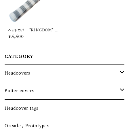
ヘッドカバー "KINGDOM" '9
9 AWAY / ドライバー用
¥5,500
CATEGORY
Headcovers
Headcover bundle
Putter covers
Driver
Blade
Headcover tags
Mini Driver (Option)
Small mallet
On sale / Prototypes