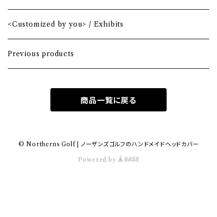
Fairway wood
Mid mallet
<Customized by you> / Exhibits
Hybrid
Large mallet
Previous products
Iron
2-ball
商品一覧に戻る
MA-1 heavy nylon
Hawaiian
© Northerns Golf | ノーザンズゴルフのハンドメイドヘッドカバー
Powered by
Bio-vegan leather
Wool fabric