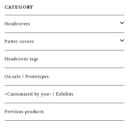
CATEGORY
Headcovers
Headcover bundle
Putter covers
Driver
Blade
Headcover tags
Mini Driver (Option)
Small mallet
On sale / Prototypes
Fairway wood
Mid mallet
<Customized by you> / Exhibits
Hybrid
Large mallet
Previous products