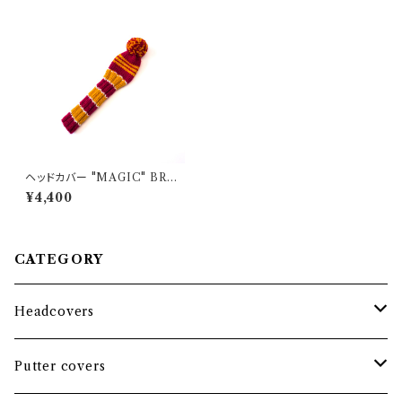
ヘッドカバー "MAGIC" BRAV
ERY / ハイブリッド用
¥4,400
CATEGORY
Headcovers
Headcover bundle
Putter covers