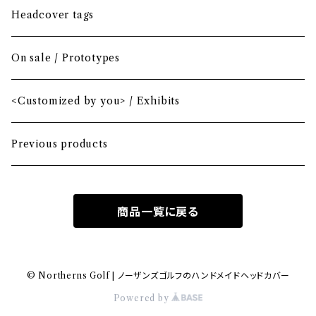
Driver
Blade
Headcover tags
Mini Driver (Option)
Small mallet
On sale / Prototypes
Fairway wood
Mid mallet
<Customized by you> / Exhibits
Hybrid
Large mallet
Previous products
Iron
2-ball
商品一覧に戻る
MA-1 heavy nylon
Hawaiian
© Northerns Golf | ノーザンズゴルフのハンドメイドヘッドカバー
Powered by
Bio-vegan leather