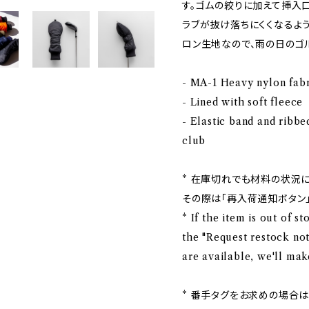
す。ゴムの絞りに加えて挿入
ラブが抜け落ちにくくなるよ
ロン生地なので、雨の日のゴ
- MA-1 Heavy nylon fabr
- Lined with soft fleece
- Elastic band and ribbe
club
* 在庫切れでも材料の状況
その際は「再入荷通知ボタン
* If the item is out of s
the "Request restock noti
are available, we'll make
* 番手タグをお求めの場合は、カ