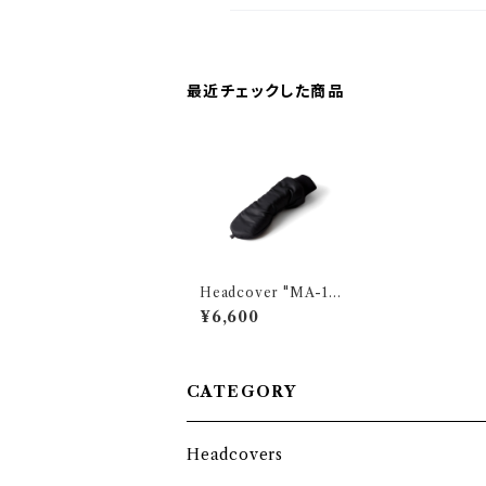
最近チェックした商品
Headcover "MA-1 R
IB" BLACK / Hybri
¥6,600
d
CATEGORY
Headcovers