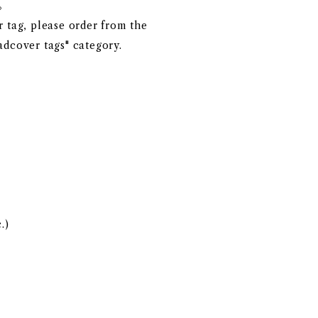
。
r tag, please order from the
adcover tags" category.
.)