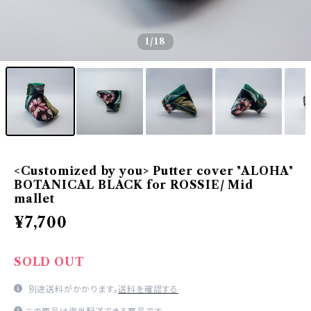
1
/18
<Customized by you> Putter cover "ALOHA"
BOTANICAL BLACK for ROSSIE/ Mid
mallet
¥7,700
SOLD OUT
別途送料がかかります。
送料を確認する