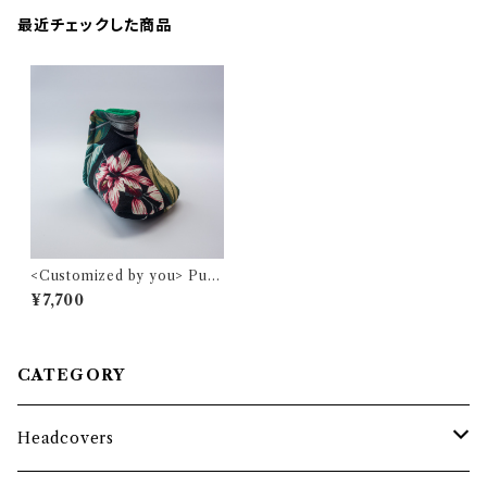
最近チェックした商品
<Customized by you> Putt
er cover "ALOHA" BOTAN
¥7,700
ICAL BLACK for ROSSIE/
Mid mallet
CATEGORY
Headcovers