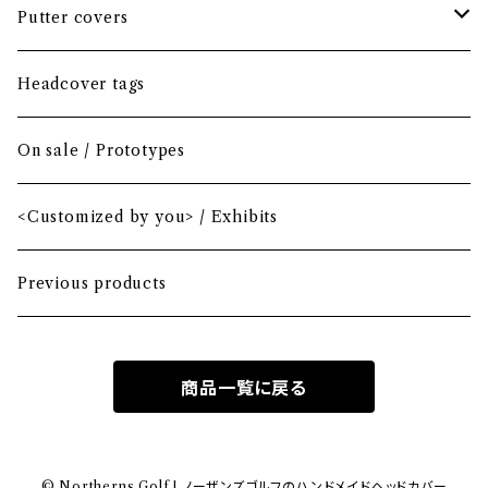
Headcover bundle
Putter covers
Driver
Blade
Headcover tags
Mini Driver (Option)
Small mallet
On sale / Prototypes
Fairway wood
Mid mallet
<Customized by you> / Exhibits
Hybrid
Large mallet
Previous products
Iron
2-ball
商品一覧に戻る
MA-1 heavy nylon
Hawaiian
© Northerns Golf | ノーザンズゴルフのハンドメイドヘッドカバー