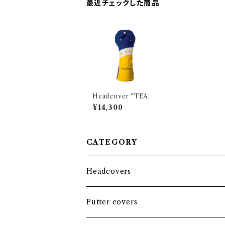
最近チェックした商品
Headcover "TEAM
EUROPE" TOMMY
¥14,300
AND FINO / Driver
CATEGORY
Headcovers
Headcover bundle
Putter covers