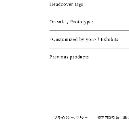
Driver
Blade
Headcover tags
Mini Driver (Option)
Small mallet
On sale / Prototypes
Fairway wood
Mid mallet
<Customized by you> / Exhibits
Hybrid
Large mallet
Previous products
Iron
2-ball
MA-1 heavy nylon
Hawaiian
プライバシーポリシー
特定商取引法に基
Bio-vegan leather