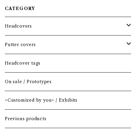
CATEGORY
Headcovers
Headcover bundle
Putter covers
Driver
Blade
Headcover tags
Mini Driver (Option)
Small mallet
On sale / Prototypes
Fairway wood
Mid mallet
<Customized by you> / Exhibits
Hybrid
Large mallet
Previous products