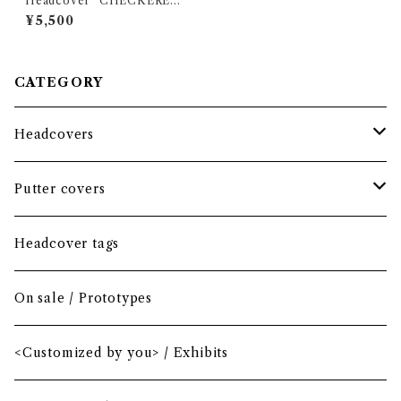
Headcover "CHECKERED
FLAG" / Hybrid
¥5,500
CATEGORY
Headcovers
Headcover bundle
Putter covers
Driver
Blade
Headcover tags
Mini Driver (Option)
Small mallet
On sale / Prototypes
Fairway wood
Mid mallet
<Customized by you> / Exhibits