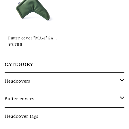
Putter cover "MA-1" SAGE
GREEN / Blade
¥7,700
CATEGORY
Headcovers
Headcover bundle
Putter covers
Driver
Blade
Headcover tags