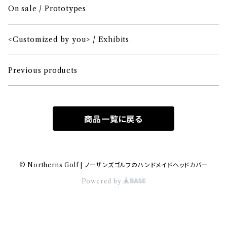
Mini Driver (Option)
Small mallet
On sale / Prototypes
Fairway wood
Mid mallet
<Customized by you> / Exhibits
Hybrid
Large mallet
Previous products
Iron
2-ball
商品一覧に戻る
MA-1 heavy nylon
Hawaiian
© Northerns Golf | ノーザンズゴルフのハンドメイドヘッドカバー
Powered by
Bio-vegan leather
Wool fabric