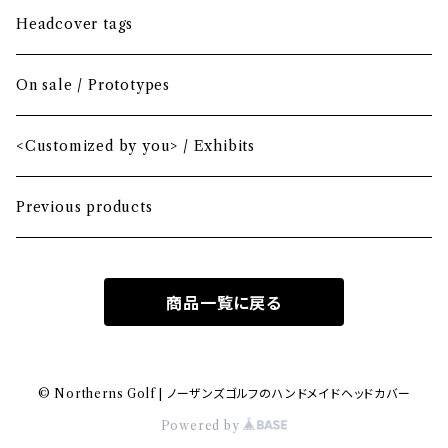
Driver
Blade
Headcover tags
Mini Driver (Option)
Small mallet
On sale / Prototypes
Fairway wood
Mid mallet
<Customized by you> / Exhibits
Hybrid
Large mallet
Previous products
Iron
2-ball
商品一覧に戻る
MA-1 heavy nylon
Hawaiian
© Northerns Golf | ノーザンズゴルフのハンドメイドヘッドカバー
Powered by