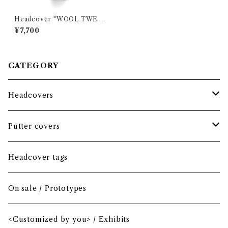
Headcover "WOOL TWEE
D" PALE GREEN / Driver
¥7,700
CATEGORY
Headcovers
Headcover bundle
Putter covers
Driver
Blade
Headcover tags
Mini Driver (Option)
Small mallet
On sale / Prototypes
Fairway wood
Mid mallet
<Customized by you> / Exhibits