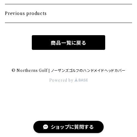
Hybrid
Large mallet
Previous products
Iron
2-ball
商品一覧に戻る
MA-1 heavy nylon
Hawaiian
© Northerns Golf | ノーザンズゴルフのハンドメイドヘッドカバー
Powered by
Bio-vegan leather
Wool fabric
Knitting
ショップに質問する