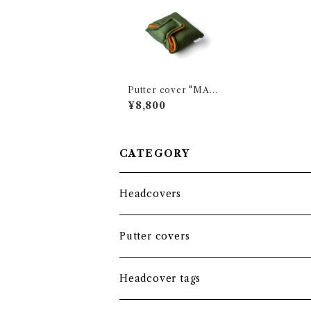
Putter cover "MA-
1" SAGE GREEN / La
¥8,800
rge mallet
CATEGORY
Headcovers
Headcover bundle
Putter covers
Driver
Blade
Headcover tags