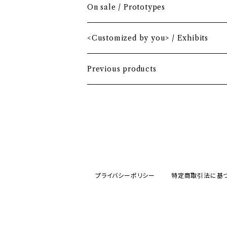
Mini Driver (Option)
Small mallet
On sale / Prototypes
Fairway wood
Mid mallet
<Customized by you> / Exhibits
Hybrid
Large mallet
Previous products
Iron
2-ball
MA-1 heavy nylon
Hawaiian
プライバシーポリシー
特定商取引法に基
Bio-vegan leather
Wool fabric