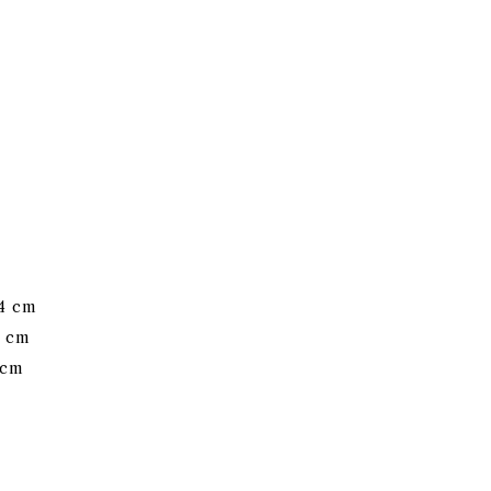
14 cm
5 cm
 cm