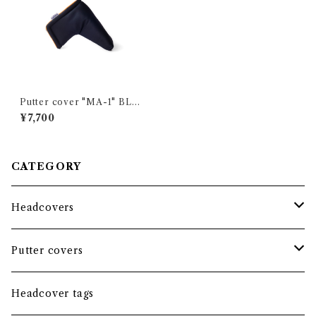
Putter cover "MA-1" BLA
CK / Blade
¥7,700
CATEGORY
Headcovers
Headcover bundle
Putter covers
Driver
Blade
Headcover tags