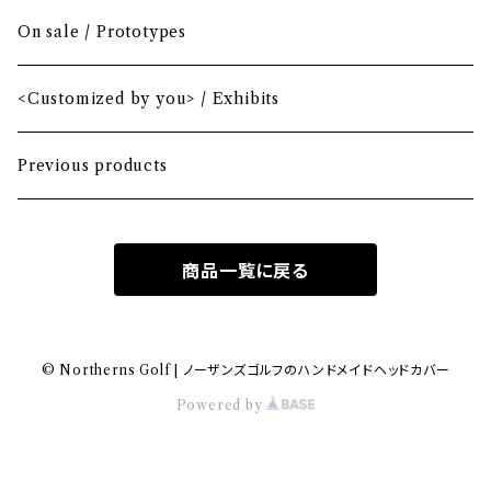
Mini Driver (Option)
Small mallet
On sale / Prototypes
Fairway wood
Mid mallet
<Customized by you> / Exhibits
Hybrid
Large mallet
Previous products
Iron
2-ball
商品一覧に戻る
MA-1 heavy nylon
Hawaiian
© Northerns Golf | ノーザンズゴルフのハンドメイドヘッドカバー
Powered by
Bio-vegan leather