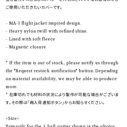
ご使用いただきたいカバーです。
- MA-1 flight jacket inspired design.
- Heavy nylon twill with refined shine.
- Lined with soft fleece
- Magnetic closure
* If the item is out of stock, please notify us through
the "Request restock notification" button. Depending
on material availability, we may be able to produce
more.
* 在庫切れでも材料の状況により製作が可能な場合がございま
す。その際は「再入荷通知ボタン」からお知らせください。
<Size>
Primarily for the 2-ball putter shown in the photos.