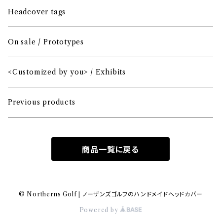
Driver
Blade
Headcover tags
Mini Driver (Option)
Small mallet
On sale / Prototypes
Fairway wood
Mid mallet
<Customized by you> / Exhibits
Hybrid
Large mallet
Previous products
Iron
2-ball
商品一覧に戻る
MA-1 heavy nylon
Hawaiian
© Northerns Golf | ノーザンズゴルフのハンドメイドヘッドカバー
Powered by