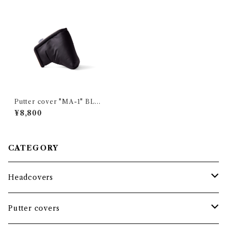
Putter cover "MA-1" BLA
CK / 2-ball
¥8,800
CATEGORY
Headcovers
Headcover bundle
Putter covers